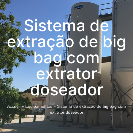
Sistema de
extração de big
bag com
extrator
doseador
Accueil
»
Equipamentos
»
Sistema de extração de big bag com
extrator doseador