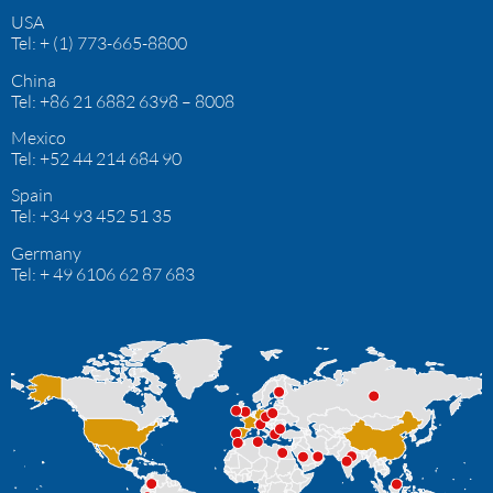
USA
Tel: + (1) 773-665-8800
China
Tel: +86 21 6882 6398 – 8008
Mexico
Tel:
+52 44 214 684 90
Spain
Tel: +34 93 452 51 35
Germany
Tel: + 49 6106 62 87 683