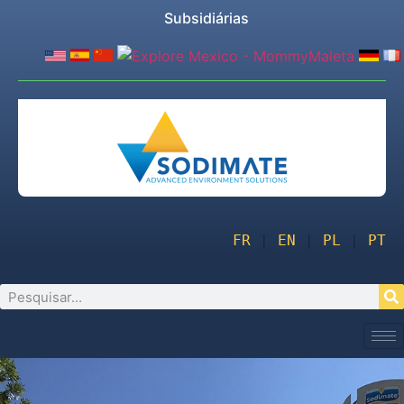
Subsidiárias
FR
 | 
EN
 | 
PL
 | 
PT