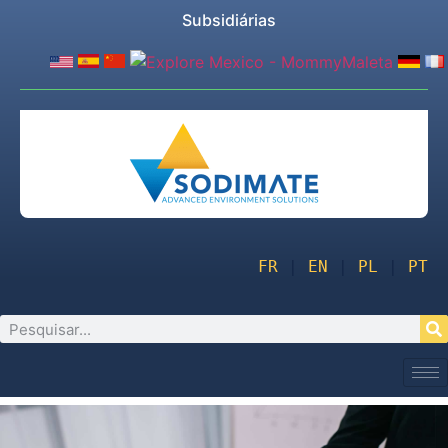
Subsidiárias
FR
 | 
EN
 | 
PL
 | 
PT